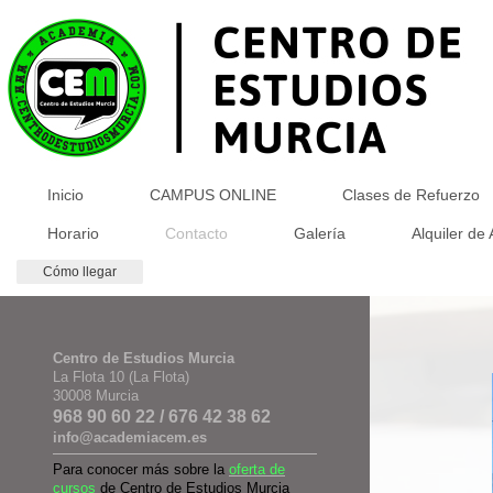
Inicio
CAMPUS ONLINE
Clases de Refuerzo
Horario
Contacto
Galería
Alquiler de
Cómo llegar
Centro de Estudios Murcia
La Flota 10 (La Flota)
30008 Murcia
968 90 60 22 / 676 42 38 62
info@academiacem.es
Para conocer más sobre la
oferta de
cursos
de Centro de Estudios Murcia